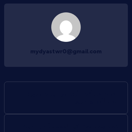
mydyastwr0@gmail.com
ت
خدمات نقل أثاث الأردن مع سيارات مجهزة –
ص
النقل الآمن والسريع
فّ
شحن ونقل عفش كبير الحجم بالأردن – دليلك
ح