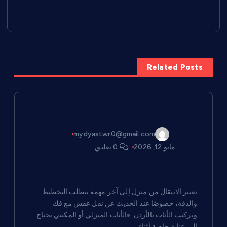
ص
شامل لتجربة آمنة وسلسة
فّ
ح
Related Posts
ا
ل
م
mydyastwr0@gmail.com
مايو 12, 2026
0 تعليق
ق
نقل عفش مع فك وتركيب الأثاث بالأردن:
دليل شامل لتجربة آمنة وسلسة
ا
يعتبر الانتقال من منزل إلى آخر مهمة تتطلب التخطيط
والدقة، خصوصًا عند الحديث عن نقل عفش مع فك
ل
وتركيب الأثاث بالأردن. فالأثاث المنزلي أو المكتبي يحتاج
إلى عناية خاصة أثناء…