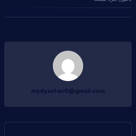
mydyastwr0@gmail.com
ت
نقل عفش مع فك وتركيب الأثاث بالأردن: دليل