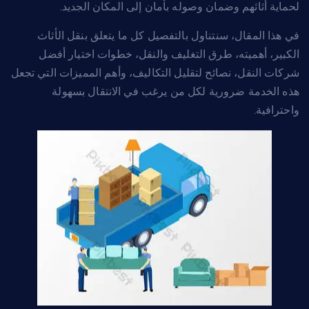
لحماية أثاثهم وضمان وصوله بأمان إلى المكان الجديد.
في هذا المقال، سنتناول بالتفصيل كل ما يتعلق بنقل الأثاث
الكبير، أهميته، طرق التغليف والنقل، خطوات اختيار أفضل
شركات النقل، نصائح لتقليل التكاليف، وأهم المميزات التي تجعل
هذه الخدمة ضرورية لكل من يرغب في الانتقال بسهولة
واحترافية.