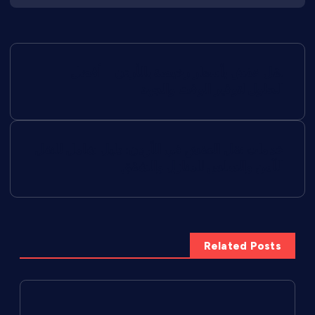
ت
نقل عفش بأسعار رخيصة بالأردن – أفضل
ص
الحلول لتوفير الوقت والجهد
فّ
خدمات نقل العفش في الأردن: دليل شامل للنقل
ح
الآمن والسلس للمنازل والشقق
ا
ل
Related Posts
م
ق