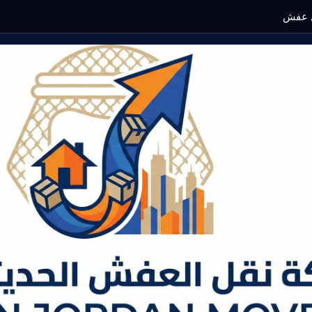
ع
ف
ش
م
ع
ف
ك